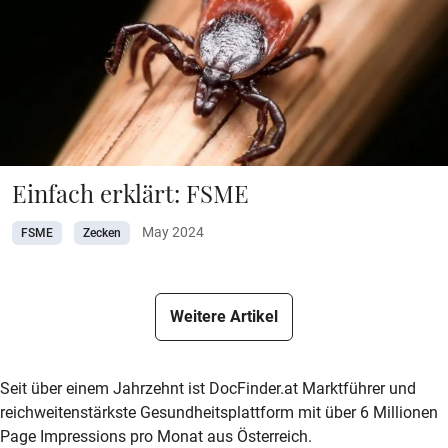
Einfach erklärt: FSME
May 2024
FSME
Zecken
Weitere Artikel
zur DocFinder-Startseite
logo icon
Seit über einem Jahrzehnt ist DocFinder.at Marktführer und
reichweitenstärkste Gesundheitsplattform mit über 6 Millionen
Page Impressions pro Monat aus Österreich.