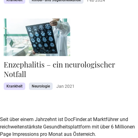
Krankheit
Kinder- und Jugendheilkunde
Enzephalitis – ein neurologischer
Notfall
Jan 2021
Krankheit
Neurologie
zur DocFinder-Startseite
logo icon
Seit über einem Jahrzehnt ist DocFinder.at Marktführer und
reichweitenstärkste Gesundheitsplattform mit über 6 Millionen
Page Impressions pro Monat aus Österreich.