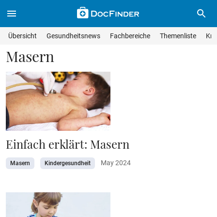
Skip to main content
Suche im Wissensmagazin
Wissensmagazin durchsuchen
Suche s
Übersicht
Gesundheitsnews
Fachbereiche
Themenliste
Kra
Suchfeld lösche
Geben Sie Ihren Suchbegriff ein und drücken Sie die Eingabet
Masern
Einfach erklärt: Masern
May 2024
Masern
Kindergesundheit