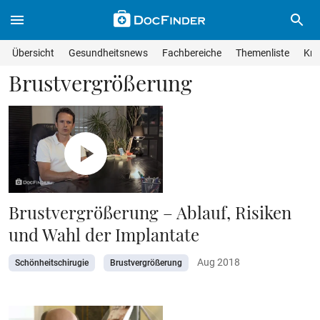
Skip to main content
Suche im Wissensmagazin
Wissensmagazin durchsuchen
Suche s
Übersicht
Gesundheitsnews
Fachbereiche
Themenliste
Kra
Suchfeld lösche
Geben Sie Ihren Suchbegriff ein und drücken Sie die Eingabet
Brustvergrößerung
Brustvergrößerung – Ablauf, Risiken
und Wahl der Implantate
Aug 2018
Schönheitschirugie
Brustvergrößerung