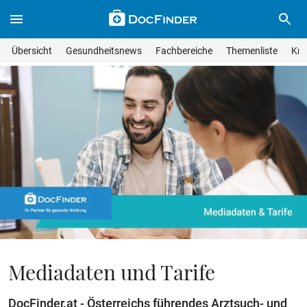
Skip to main content
Suche im Wissensmagazin
Wissensmagazin durchsuchen
Suche s
Übersicht
Gesundheitsnews
Fachbereiche
Themenliste
Kra
Suchfeld lösche
Geben Sie Ihren Suchbegriff ein und drücken Sie die Eingabet
Mediadaten und Tarife
DocFinder.at - Österreichs führendes Arztsuch- und