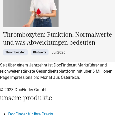
Thrombozyten: Funktion, Normalwerte
und was Abweichungen bedeuten
Jul 2026
Thrombozyten
Blutwerte
zur DocFinder-Startseite
logo icon
Seit über einem Jahrzehnt ist DocFinder.at Marktführer und
reichweitenstärkste Gesundheitsplattform mit über 6 Millionen
Page Impressions pro Monat aus Österreich.
© 2023 DocFinder GmbH
unsere produkte
DocFinder für Ihre Praxis