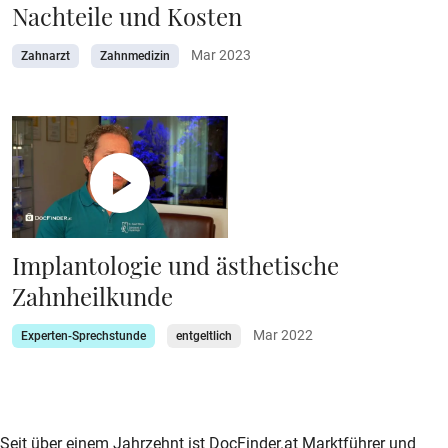
Nachteile und Kosten
Mar 2023
Zahnarzt
Zahnmedizin
Implantologie und ästhetische
Zahnheilkunde
Mar 2022
Experten-Sprechstunde
entgeltlich
zur DocFinder-Startseite
logo icon
Seit über einem Jahrzehnt ist DocFinder.at Marktführer und