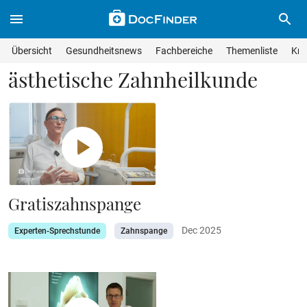
Skip to main content
Suche im Wissensmagazin
Wissensmagazin durchsuchen
Suche s
Übersicht
Gesundheitsnews
Fachbereiche
Themenliste
Kra
Suchfeld lösche
Geben Sie Ihren Suchbegriff ein und drücken Sie die Eingabet
ästhetische Zahnheilkunde
Gratiszahnspange
Dec 2025
Experten-Sprechstunde
Zahnspange