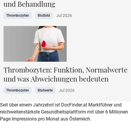
und Behandlung
Jul 2026
Thrombozyten
Blutbild
Thrombozyten: Funktion, Normalwerte
und was Abweichungen bedeuten
Jul 2026
Thrombozyten
Blutwerte
zur DocFinder-Startseite
logo icon
Seit über einem Jahrzehnt ist DocFinder.at Marktführer und
reichweitenstärkste Gesundheitsplattform mit über 6 Millionen
Page Impressions pro Monat aus Österreich.