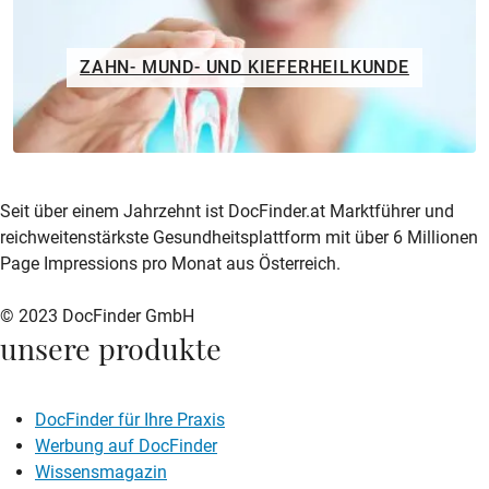
ZAHN- MUND- UND KIEFERHEILKUNDE
zur DocFinder-Startseite
logo icon
Seit über einem Jahrzehnt ist DocFinder.at Marktführer und
reichweitenstärkste Gesundheitsplattform mit über 6 Millionen
Page Impressions pro Monat aus Österreich.
© 2023 DocFinder GmbH
unsere produkte
DocFinder für Ihre Praxis
Werbung auf DocFinder
Wissensmagazin