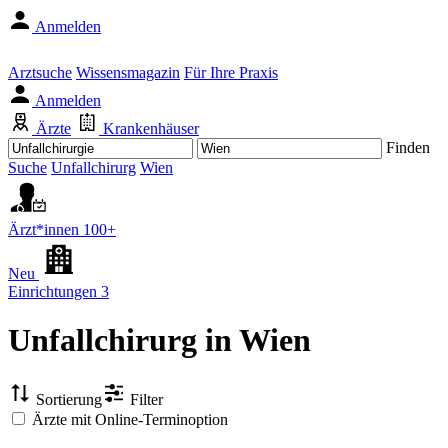
Anmelden
Arztsuche
Wissensmagazin
Für Ihre Praxis
Anmelden
Ärzte
Krankenhäuser
Finden
Suche
Unfallchirurg
Wien
Ärzt*innen
100+
Neu
Einrichtungen
3
Unfallchirurg
in Wien
Sortierung
Filter
Ärzte mit Online-Terminoption