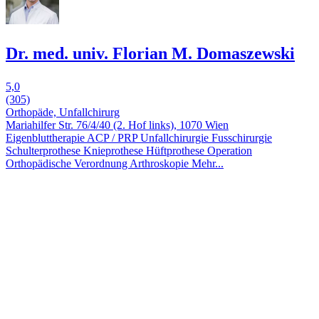
Dr. med. univ. Florian M. Domaszewski
5,0
(305)
Orthopäde, Unfallchirurg
Mariahilfer Str. 76/4/40 (2. Hof links), 1070 Wien
Eigenbluttherapie ACP / PRP
Unfallchirurgie
Fusschirurgie
Schulterprothese
Knieprothese
Hüftprothese
Operation
Orthopädische Verordnung
Arthroskopie
Mehr...