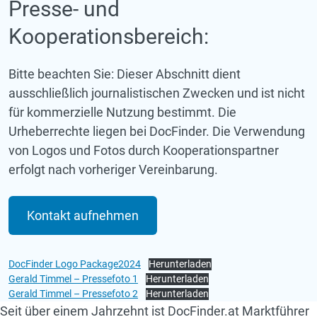
Presse- und
Kooperationsbereich:
Bitte beachten Sie: Dieser Abschnitt dient
ausschließlich journalistischen Zwecken und ist nicht
für kommerzielle Nutzung bestimmt. Die
Urheberrechte liegen bei DocFinder. Die Verwendung
von Logos und Fotos durch Kooperationspartner
erfolgt nach vorheriger Vereinbarung.
Kontakt aufnehmen
DocFinder Logo Package2024
Herunterladen
Gerald Timmel – Pressefoto 1
Herunterladen
Gerald Timmel – Pressefoto 2
Herunterladen
zur DocFinder-Startseite
logo icon
Seit über einem Jahrzehnt ist DocFinder.at Marktführer