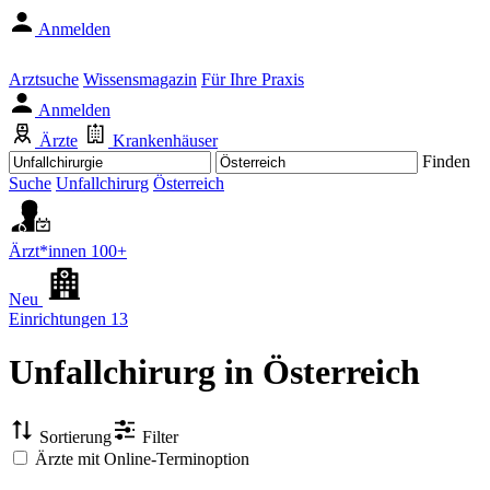
Anmelden
Arztsuche
Wissensmagazin
Für Ihre Praxis
Anmelden
Ärzte
Krankenhäuser
Finden
Suche
Unfallchirurg
Österreich
Ärzt*innen
100+
Neu
Einrichtungen
13
Unfallchirurg
in Österreich
Sortierung
Filter
Ärzte mit Online-Terminoption