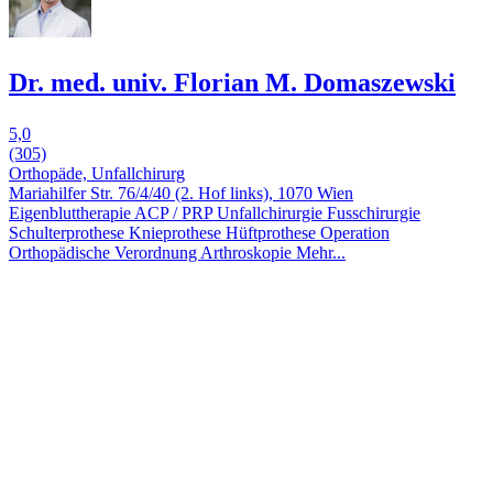
Dr. med. univ. Florian M. Domaszewski
5,0
(305)
Orthopäde, Unfallchirurg
Mariahilfer Str. 76/4/40 (2. Hof links), 1070 Wien
Eigenbluttherapie ACP / PRP
Unfallchirurgie
Fusschirurgie
Schulterprothese
Knieprothese
Hüftprothese
Operation
Orthopädische Verordnung
Arthroskopie
Mehr...