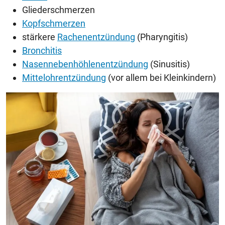
Gliederschmerzen
Kopfschmerzen
stärkere
Rachenentzündung
(Pharyngitis)
Bronchitis
Nasennebenhöhlenentzündung
(Sinusitis)
Mittelohrentzündung
(vor allem bei Kleinkindern)