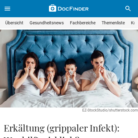
Skip to main content
Suche im Wissensmagazin
Wissensmagazin durchsuchen
Suche s
Übersicht
Gesundheitsnews
Fachbereiche
Themenliste
Kra
Suchfeld lösche
Geben Sie Ihren Suchbegriff ein und drücken Sie die Eingabet
EZ-StockStudio/shutterstock.com
Erkältung (grippaler Infekt):