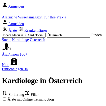
Anmelden
Arztsuche
Wissensmagazin
Für Ihre Praxis
Anmelden
Ärzte
Krankenhäuser
Finden
Suche
Kardiologe
Österreich
Ärzt*innen
100+
Neu
Einrichtungen
94
Kardiologe
in Österreich
Sortierung
Filter
Ärzte mit Online-Terminoption