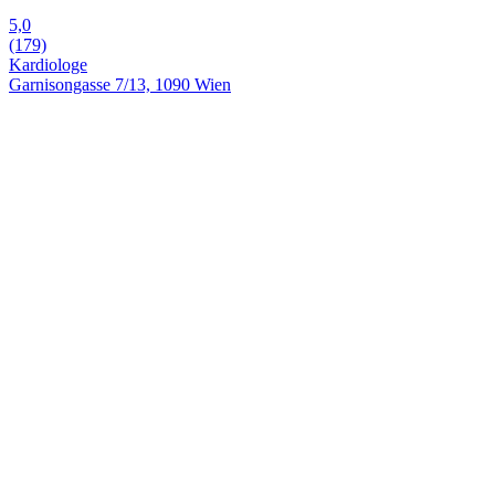
5,0
(179)
Kardiologe
Garnisongasse 7/13, 1090 Wien