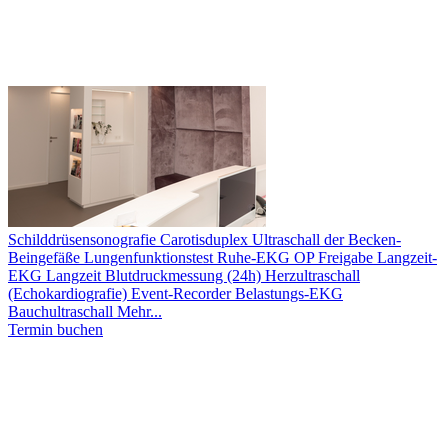
Schilddrüsensonografie
Carotisduplex
Ultraschall der Becken-
Beingefäße
Lungenfunktionstest
Ruhe-EKG
OP Freigabe
Langzeit-
EKG
Langzeit Blutdruckmessung (24h)
Herzultraschall
(Echokardiografie)
Event-Recorder
Belastungs-EKG
Bauchultraschall
Mehr...
Termin buchen