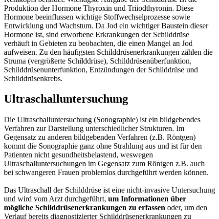
Produktion der Hormone Thyroxin und Triiodthyronin. Diese
Hormone beeinflussen wichtige Stoffwechselprozesse sowie
Entwicklung und Wachstum. Da Jod ein wichtiger Baustein dieser
Hormone ist, sind erworbene Erkrankungen der Schilddrüse
verhäuft in Gebieten zu beobachten, die einen Mangel an Jod
aufweisen. Zu den häufigsten Schilddrüsenerkrankungen zählen die
Struma (vergrößerte Schilddrüse), Schilddrüsenüberfunktion,
Schilddrüsenunterfunktion, Entzündungen der Schilddrüse und
Schilddrüsenkrebs.
Ultraschalluntersuchung
Die Ultraschalluntersuchung (Sonographie) ist ein bildgebendes
Verfahren zur Darstellung unterschiedlicher Strukturen. Im
Gegensatz zu anderen bildgebenden Verfahren (z.B. Röntgen)
kommt die Sonographie ganz ohne Strahlung aus und ist für den
Patienten nicht gesundheitsbelastend, weswegen
Ultraschalluntersuchungen im Gegensatz zum Röntgen z.B. auch
bei schwangeren Frauen problemlos durchgeführt werden können.
Das Ultraschall der Schilddrüse ist eine nicht-invasive Untersuchung
und wird vom Arzt durchgeführt,
um Informationen über
mögliche Schilddrüsenerkrankungen zu erfassen
oder, um den
Verlauf bereits diagnostizierter Schilddrüsenerkrankungen zu