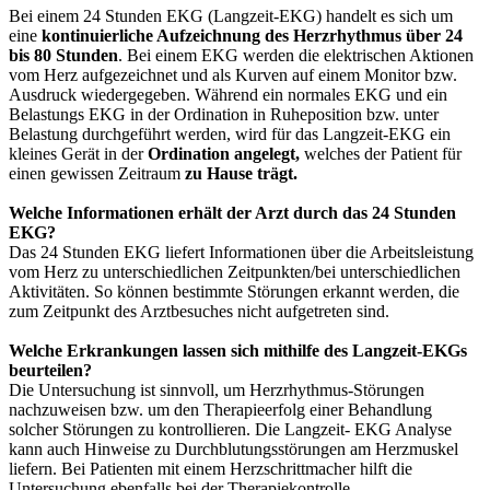
Bei einem 24 Stunden EKG (Langzeit-EKG) handelt es sich um
eine
kontinuierliche Aufzeichnung des Herzrhythmus über 24
bis 80 Stunden
. Bei einem EKG werden die elektrischen Aktionen
vom Herz aufgezeichnet und als Kurven auf einem Monitor bzw.
Ausdruck wiedergegeben. Während ein normales EKG und ein
Belastungs EKG in der Ordination in Ruheposition bzw. unter
Belastung durchgeführt werden, wird für das Langzeit-EKG ein
kleines Gerät in der
Ordination angelegt,
welches der Patient für
einen gewissen Zeitraum
zu Hause trägt.
Welche Informationen erhält der Arzt durch das 24 Stunden
EKG?
Das 24 Stunden EKG liefert Informationen über die Arbeitsleistung
vom Herz zu unterschiedlichen Zeitpunkten/bei unterschiedlichen
Aktivitäten. So können bestimmte Störungen erkannt werden, die
zum Zeitpunkt des Arztbesuches nicht aufgetreten sind.
Welche Erkrankungen lassen sich mithilfe des Langzeit-EKGs
beurteilen?
Die Untersuchung ist sinnvoll, um Herzrhythmus-Störungen
nachzuweisen bzw. um den Therapieerfolg einer Behandlung
solcher Störungen zu kontrollieren. Die Langzeit- EKG Analyse
kann auch Hinweise zu Durchblutungsstörungen am Herzmuskel
liefern. Bei Patienten mit einem Herzschrittmacher hilft die
Untersuchung ebenfalls bei der Therapiekontrolle.