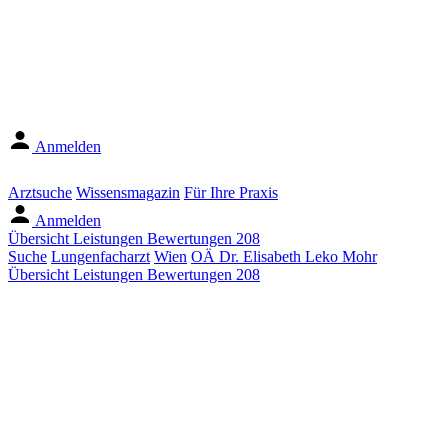
Anmelden
Arztsuche
Wissensmagazin
Für Ihre Praxis
Anmelden
Übersicht
Leistungen
Bewertungen
208
Suche
Lungenfacharzt
Wien
OÄ Dr. Elisabeth Leko Mohr
Übersicht
Leistungen
Bewertungen
208