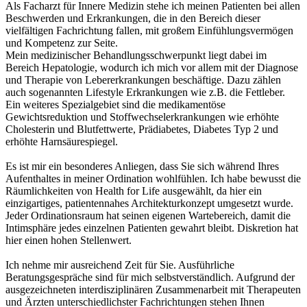
Als Facharzt für Innere Medizin stehe ich meinen Patienten bei allen
Beschwerden und Erkrankungen, die in den Bereich dieser
vielfältigen Fachrichtung fallen, mit großem Einfühlungsvermögen
und Kompetenz zur Seite.
Mein medizinischer Behandlungsschwerpunkt liegt dabei im
Bereich Hepatologie, wodurch ich mich vor allem mit der Diagnose
und Therapie von Lebererkrankungen beschäftige. Dazu zählen
auch sogenannten Lifestyle Erkrankungen wie z.B. die Fettleber.
Ein weiteres Spezialgebiet sind die medikamentöse
Gewichtsreduktion und Stoffwechselerkrankungen wie erhöhte
Cholesterin und Blutfettwerte, Prädiabetes, Diabetes Typ 2 und
erhöhte Harnsäurespiegel.
Es ist mir ein besonderes Anliegen, dass Sie sich während Ihres
Aufenthaltes in meiner Ordination wohlfühlen. Ich habe bewusst die
Räumlichkeiten von Health for Life ausgewählt, da hier ein
einzigartiges, patientennahes Architekturkonzept umgesetzt wurde.
Jeder Ordinationsraum hat seinen eigenen Wartebereich, damit die
Intimsphäre jedes einzelnen Patienten gewahrt bleibt. Diskretion hat
hier einen hohen Stellenwert.
Ich nehme mir ausreichend Zeit für Sie. Ausführliche
Beratungsgespräche sind für mich selbstverständlich. Aufgrund der
ausgezeichneten interdisziplinären Zusammenarbeit mit Therapeuten
und Ärzten unterschiedlichster Fachrichtungen stehen Ihnen