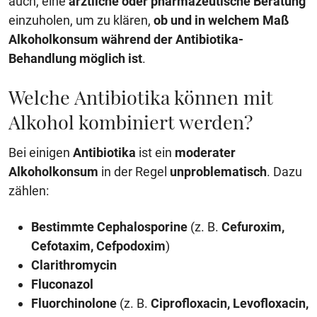
auch, eine
ärztliche oder pharmazeutische Beratung
einzuholen, um zu klären,
ob und in welchem Maß
Alkoholkonsum während der Antibiotika-
Behandlung möglich ist
.
Welche Antibiotika können mit
Alkohol kombiniert werden?
Bei einigen
Antibiotika
ist ein
moderater
Alkoholkonsum
in der Regel
unproblematisch
. Dazu
zählen:
Bestimmte Cephalosporine
(z. B.
Cefuroxim,
Cefotaxim, Cefpodoxim
)
Clarithromycin
Fluconazol
Fluorchinolone
(z. B.
Ciprofloxacin, Levofloxacin,