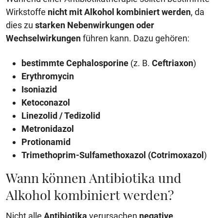
Wirkstoffe
nicht mit Alkohol kombiniert werden
, da
dies zu
starken Nebenwirkungen oder
Wechselwirkungen
führen kann. Dazu gehören:
bestimmte
Cephalosporine
(z. B.
Ceftriaxon
)
Erythromycin
Isoniazid
Ketoconazol
Linezolid / Tedizolid
Metronidazol
Protionamid
Trimethoprim-Sulfamethoxazol (Cotrimoxazol
)
Wann können Antibiotika und
Alkohol kombiniert werden?
Nicht alle
Antibiotika
verursachen
negative