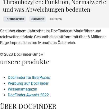
Thrombozyten: Funktion, Normalwerte
und was Abweichungen bedeuten
Jul 2026
Thrombozyten
Blutwerte
zur DocFinder-Startseite
logo icon
Seit über einem Jahrzehnt ist DocFinder.at Marktführer und
reichweitenstärkste Gesundheitsplattform mit über 6 Millionen
Page Impressions pro Monat aus Österreich.
© 2023 DocFinder GmbH
unsere produkte
DocFinder für Ihre Praxis
Werbung auf DocFinder
Wissensmagazin
DocFinder Awards 2022
ÜBER DOCFINDER