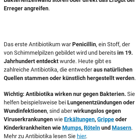
Erreger angreifen
.
Das erste Antibiotikum war
Penicillin
, ein Stoff, der
von Schimmelpilzen gebildet wird und bereits
im 19.
Jahrhundert entdeckt
wurde. Heute gibt es
zahlreiche Antibiotika, die entweder
aus natürlichen
Quellen stammen oder künstlich hergestellt werden
.
Wichtig:
Antibiotika wirken nur gegen Bakterien.
Sie
helfen beispielsweise bei
Lungenentzündungen oder
Wundinfektionen
, sind aber
wirkungslos gegen
Viruserkrankungen
wie
Erkältungen
,
Grippe
oder
Kinderkrankheiten wie
Mumps
,
Röteln
und
Masern
.
Mehr zu Antibiotika lesen Sie
h
ier
.