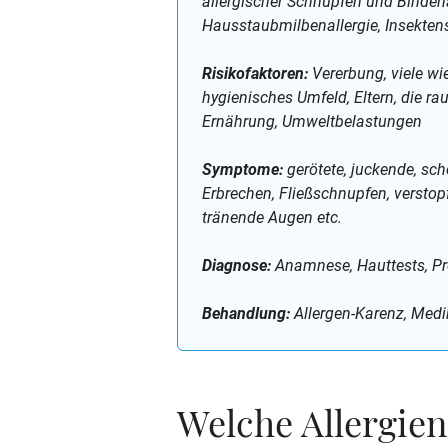
allergischer Schnupfen und Bindeh
Hausstaubmilbenallergie, Insektensti
Risikofaktoren:
Vererbung, viele wi
hygienisches Umfeld, Eltern, die r
Ernährung, Umweltbelastungen
Symptome:
gerötete, juckende, sc
Erbrechen, Fließschnupfen, verstopf
tränende Augen etc.
Diagnose:
Anamnese, Hauttests, Pr
Behandlung:
Allergen-Karenz, Medi
Welche Allergien