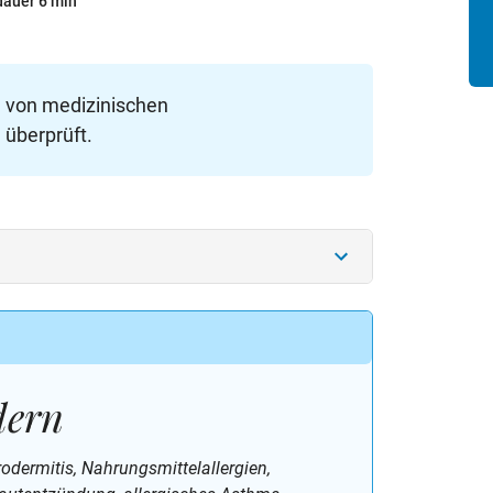
dauer 6 min
e von medizinischen
 überprüft.
dern
odermitis, Nahrungsmittelallergien,