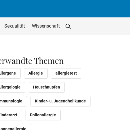
Sexualität
Wissenschaft
Suche starten
Suchfeld löschen
utton
erwandte Themen
Allergene
Allergie
allergietest
llergologie
Heuschnupfen
Immunologie
Kinder- u. Jugendheilkunde
Kinderarzt
Pollenallergie
Sonnenallergie