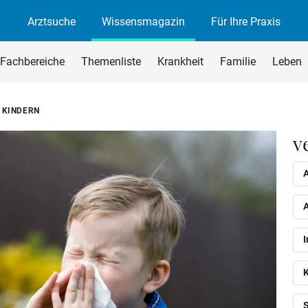
Arztsuche
Wissensmagazin
Für Ihre Praxis
agazin
rchsuchen
Fachbereiche
Themenliste
Krankheit
Familie
Leben
begriff ein und drücken Sie die Eingabetaste oder den Suchen-B
I KINDERN
v
A