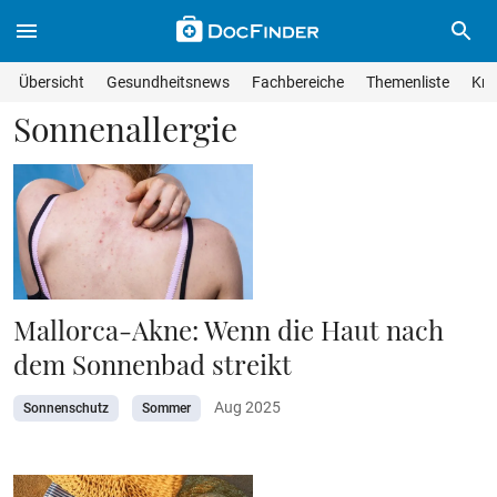
Skip to main content
Suche im Wissensmagazin
Wissensmagazin durchsuchen
Suche s
Übersicht
Gesundheitsnews
Fachbereiche
Themenliste
Kra
Suchfeld lösche
Geben Sie Ihren Suchbegriff ein und drücken Sie die Eingabet
Sonnenallergie
Mallorca-Akne: Wenn die Haut nach
dem Sonnenbad streikt
Aug 2025
Sonnenschutz
Sommer