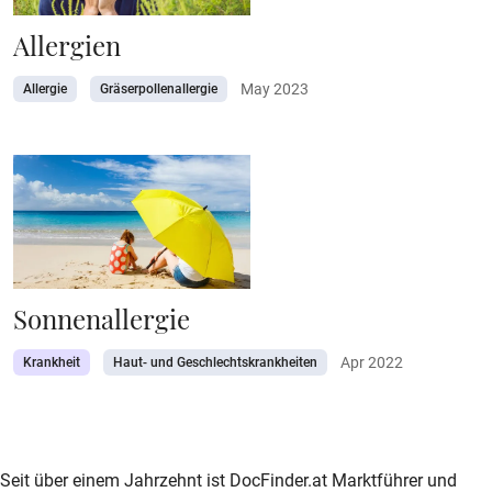
Allergien
May 2023
Allergie
Gräserpollenallergie
Sonnenallergie
Apr 2022
Krankheit
Haut- und Geschlechtskrankheiten
zur DocFinder-Startseite
logo icon
Seit über einem Jahrzehnt ist DocFinder.at Marktführer und