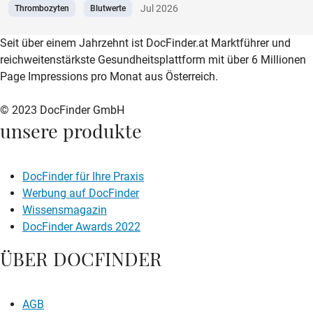
Jul 2026
Thrombozyten
Blutwerte
zur DocFinder-Startseite
logo icon
Seit über einem Jahrzehnt ist DocFinder.at Marktführer und
reichweitenstärkste Gesundheitsplattform mit über 6 Millionen
Page Impressions pro Monat aus Österreich.
© 2023 DocFinder GmbH
unsere produkte
DocFinder für Ihre Praxis
Werbung auf DocFinder
Wissensmagazin
DocFinder Awards 2022
ÜBER DOCFINDER
AGB