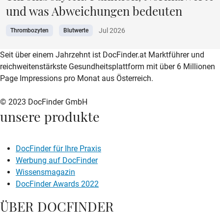
und was Abweichungen bedeuten
Jul 2026
Thrombozyten
Blutwerte
zur DocFinder-Startseite
logo icon
Seit über einem Jahrzehnt ist DocFinder.at Marktführer und
reichweitenstärkste Gesundheitsplattform mit über 6 Millionen
Page Impressions pro Monat aus Österreich.
© 2023 DocFinder GmbH
unsere produkte
DocFinder für Ihre Praxis
Werbung auf DocFinder
Wissensmagazin
DocFinder Awards 2022
ÜBER DOCFINDER