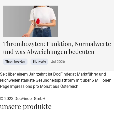
Thrombozyten: Funktion, Normalwerte
und was Abweichungen bedeuten
Jul 2026
Thrombozyten
Blutwerte
zur DocFinder-Startseite
logo icon
Seit über einem Jahrzehnt ist DocFinder.at Marktführer und
reichweitenstärkste Gesundheitsplattform mit über 6 Millionen
Page Impressions pro Monat aus Österreich.
© 2023 DocFinder GmbH
unsere produkte