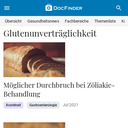
Skip to main content
Suche im Wissensmagazin
Wissensmagazin durchsuchen
Suche s
Übersicht
Gesundheitsnews
Fachbereiche
Themenliste
Kra
Suchfeld lösche
Geben Sie Ihren Suchbegriff ein und drücken Sie die Eingabet
Glutenunverträglichkeit
Möglicher Durchbruch bei Zöliakie-
Behandlung
Jul 2021
Krankheit
Gastroenterologie