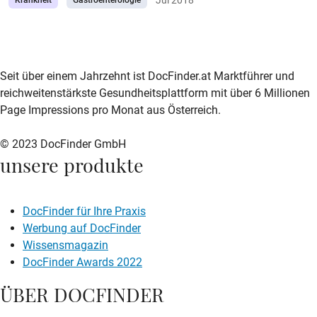
Krankheit
Gastroenterologie
zur DocFinder-Startseite
logo icon
Seit über einem Jahrzehnt ist DocFinder.at Marktführer und
reichweitenstärkste Gesundheitsplattform mit über 6 Millionen
Page Impressions pro Monat aus Österreich.
© 2023 DocFinder GmbH
unsere produkte
DocFinder für Ihre Praxis
Werbung auf DocFinder
Wissensmagazin
DocFinder Awards 2022
ÜBER DOCFINDER