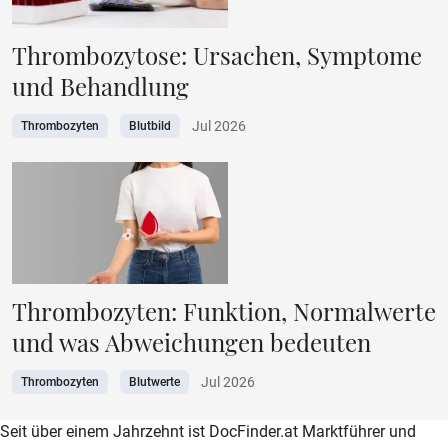
Thrombozytose: Ursachen, Symptome
und Behandlung
Jul 2026
Thrombozyten
Blutbild
Thrombozyten: Funktion, Normalwerte
und was Abweichungen bedeuten
Jul 2026
Thrombozyten
Blutwerte
zur DocFinder-Startseite
logo icon
Seit über einem Jahrzehnt ist DocFinder.at Marktführer und