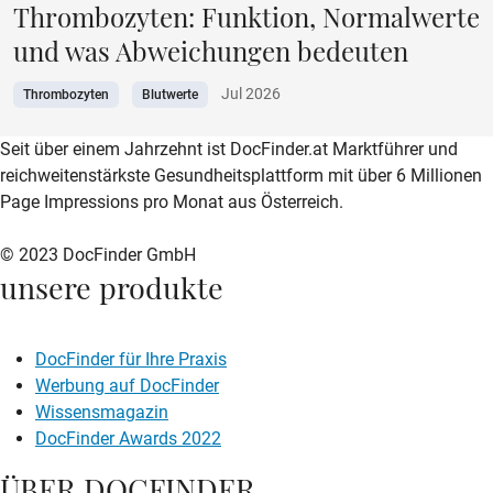
Thrombozyten: Funktion, Normalwerte
und was Abweichungen bedeuten
Jul 2026
Thrombozyten
Blutwerte
zur DocFinder-Startseite
logo icon
Seit über einem Jahrzehnt ist DocFinder.at Marktführer und
reichweitenstärkste Gesundheitsplattform mit über 6 Millionen
Page Impressions pro Monat aus Österreich.
© 2023 DocFinder GmbH
unsere produkte
DocFinder für Ihre Praxis
Werbung auf DocFinder
Wissensmagazin
DocFinder Awards 2022
ÜBER DOCFINDER