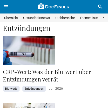
Skip to main content
Suche im Wissensmagazin
Wissensmagazin durchsuchen
Suche s
Übersicht
Gesundheitsnews
Fachbereiche
Themenliste
Kra
Suchfeld lösche
Geben Sie Ihren Suchbegriff ein und drücken Sie die Eingabet
Entzündungen
CRP-Wert: Was der Blutwert über
Entzündungen verrät
Jun 2026
Blutwerte
Entzündungen