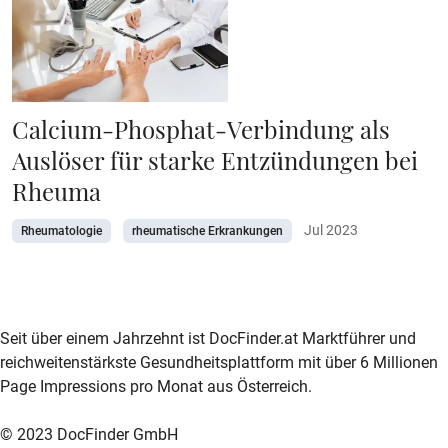
Calcium-Phosphat-Verbindung als
Auslöser für starke Entzündungen bei
Rheuma
Jul 2023
Rheumatologie
rheumatische Erkrankungen
zur DocFinder-Startseite
logo icon
Seit über einem Jahrzehnt ist DocFinder.at Marktführer und
reichweitenstärkste Gesundheitsplattform mit über 6 Millionen
Page Impressions pro Monat aus Österreich.
© 2023 DocFinder GmbH