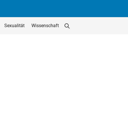
Sexualität
Wissenschaft
Suche starten
Suchfeld löschen
utton