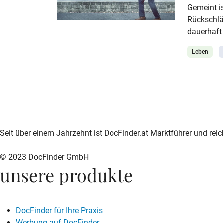
Gemeint is
Resilienz 
Rückschlä
wie Eltern
dauerhaft
geraten. S
Leben
und nach 
Stabilität
was Resil
sie beein
diese psy
zur DocFinder-Startseite
logo icon
Seit über einem Jahrzehnt ist DocFinder.at Marktführer und rei
© 2023 DocFinder GmbH
unsere produkte
DocFinder für Ihre Praxis
Werbung auf DocFinder