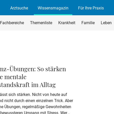
Arztsuche
Wissensmagazin
Für Ihre Praxis
agazin
rchsuchen
Fachbereiche
Themenliste
Krankheit
Familie
Leben
begriff ein und drücken Sie die Eingabetaste oder den Suchen-B
enz-Übungen: So stärken
re mentale
tandskraft im Alltag
lässt sich stärken. Nicht von heute auf
 nicht durch einen einzelnen Trick. Aber
ine Übungen, regelmäßige Gewohnheiten
 bewussteren Umgang mit Stress. Wer