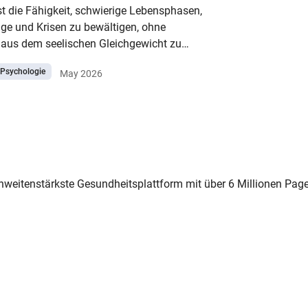
t die Fähigkeit, schwierige Lebensphasen,
bei Kindern bedeutet, wie sie entsteht und
ge und Krisen zu bewältigen, ohne
 ihre Kinder im Alltag stärken können.
 aus dem seelischen Gleichgewicht zu
ie hilft dabei, mit Belastungen umzugehen
Psychologie
May 2026
herausfordernden Erfahrungen wieder
 zu finden. In diesem Artikel erfahren Sie,
ienz genau ausmacht, welche Umstände
flussen und was Sie selbst tun können, um
chische Widerstandsfähigkeit zu stärken.
chweitenstärkste Gesundheitsplattform mit über 6 Millionen Pag