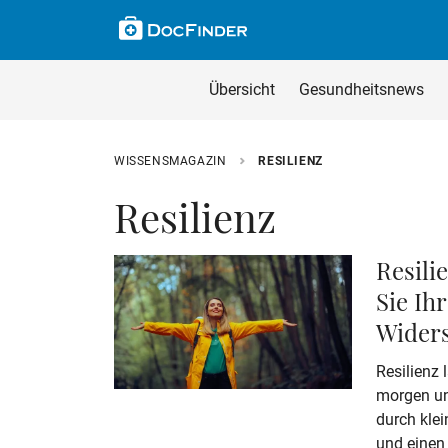
Skip to main content
Suche im Wissensm
Wissensmagazin du
Übersicht
Gesundheitsnews
Geben Sie Ihren Such
WISSENSMAGAZIN
RESILIENZ
Resilienz
Resili
Sie Ih
Widers
Resilienz 
morgen und
durch kle
und einen