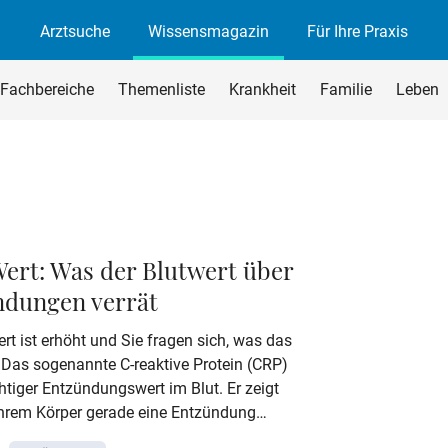
Arztsuche
Wissensmagazin
Für Ihre Praxis
agazin
rchsuchen
Fachbereiche
Themenliste
Krankheit
Familie
Leben
begriff ein und drücken Sie die Eingabetaste oder den Suchen-B
rt: Was der Blutwert über
ndungen verrät
rt ist erhöht und Sie fragen sich, was das
 Das sogenannte C-reaktive Protein (CRP)
chtiger Entzündungswert im Blut. Er zeigt
 Ihrem Körper gerade eine Entzündung
um Beispiel durch eine Infektion,