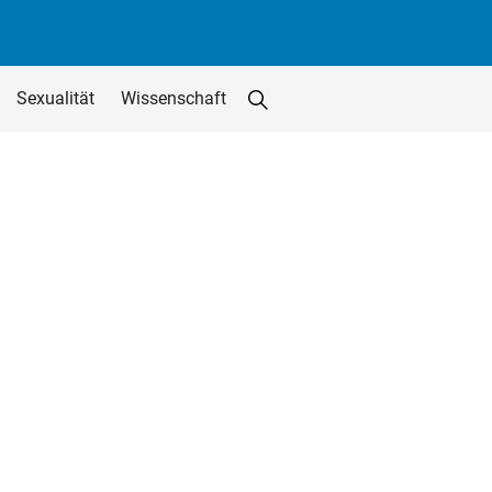
Sexualität
Wissenschaft
Suche starten
Suchfeld löschen
utton