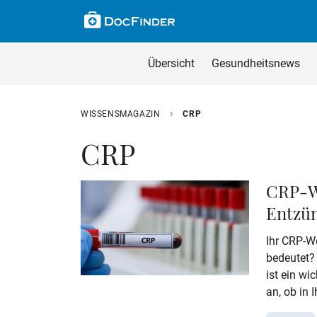
Skip to main content
Suche im Wissensm
Wissensmagazin du
Übersicht
Gesundheitsnews
Geben Sie Ihren Such
WISSENSMAGAZIN
CRP
CRP
CRP-We
Entzü
Ihr CRP-We
bedeutet?
ist ein wi
an, ob in
abläuft, z