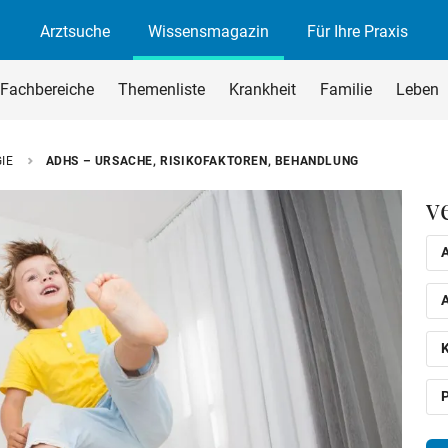
Arztsuche
Wissensmagazin
Für Ihre Praxis
agazin
rchsuchen
Fachbereiche
Themenliste
Krankheit
Familie
Leben
begriff ein und drücken Sie die Eingabetaste oder den Suchen-B
IE
ADHS – URSACHE, RISIKOFAKTOREN, BEHANDLUNG
v