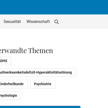
Sexualität
Wissenschaft
Suche starten
Suchfeld löschen
utton
erwandte Themen
ADHS
Aufmerksamkeitsdefizit-Hyperaktivitätsstörung
Kinderheilkunde
Psychiatrie
Psychologie