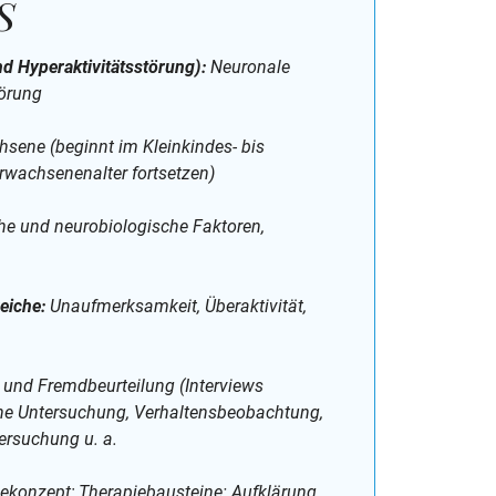
S
d Hyperaktivitätsstörung):
Neuronale
törung
hsene (beginnt im Kleinkindes- bis
Erwachsenenalter fortsetzen)
e und neurobiologische Faktoren,
iche:
Unaufmerksamkeit, Überaktivität,
und Fremdbeurteilung (Interviews
che Untersuchung, Verhaltensbeobachtung,
ersuchung u. a.
konzept; Therapiebausteine: Aufklärung,