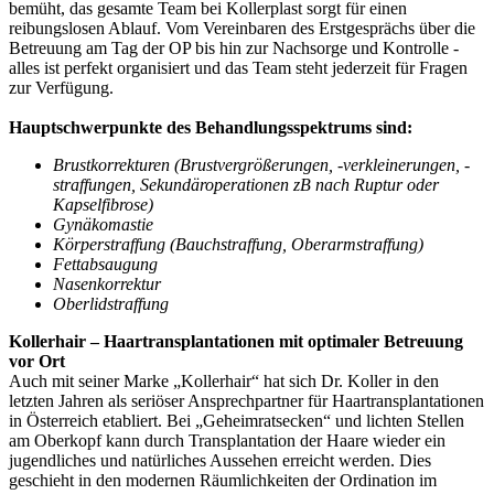
bemüht, das gesamte Team bei Kollerplast sorgt für einen
reibungslosen Ablauf. Vom Vereinbaren des Erstgesprächs über die
Betreuung am Tag der OP bis hin zur Nachsorge und Kontrolle -
alles ist perfekt organisiert und das Team steht jederzeit für Fragen
zur Verfügung.
Hauptschwerpunkte des Behandlungsspektrums sind:
Brustkorrekturen (Brustvergrößerungen, -verkleinerungen, -
straffungen, Sekundäroperationen zB nach Ruptur oder
Kapselfibrose)
Gynäkomastie
Körperstraffung (Bauchstraffung, Oberarmstraffung)
Fettabsaugung
Nasenkorrektur
Oberlidstraffung
Kollerhair – Haartransplantationen mit optimaler Betreuung
vor Ort
Auch mit seiner Marke „Kollerhair“ hat sich Dr. Koller in den
letzten Jahren als seriöser Ansprechpartner für Haartransplantationen
in Österreich etabliert. Bei „Geheimratsecken“ und lichten Stellen
am Oberkopf kann durch Transplantation der Haare wieder ein
jugendliches und natürliches Aussehen erreicht werden. Dies
geschieht in den modernen Räumlichkeiten der Ordination im