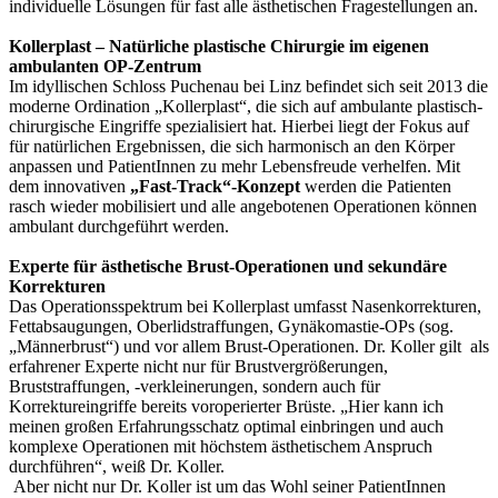
individuelle Lösungen für fast alle ästhetischen Fragestellungen an.
Kollerplast – Natürliche plastische Chirurgie im eigenen
ambulanten OP-Zentrum
Im idyllischen Schloss Puchenau bei Linz befindet sich seit 2013 die
moderne Ordination „Kollerplast“, die sich auf ambulante plastisch-
chirurgische Eingriffe spezialisiert hat. Hierbei liegt der Fokus auf
für natürlichen Ergebnissen, die sich harmonisch an den Körper
anpassen und PatientInnen zu mehr Lebensfreude verhelfen. Mit
dem innovativen
„Fast-Track“-Konzept
werden die Patienten
rasch wieder mobilisiert und alle angebotenen Operationen können
ambulant durchgeführt werden.
Experte für ästhetische Brust-Operationen und sekundäre
Korrekturen
Das Operationsspektrum bei Kollerplast umfasst Nasenkorrekturen,
Fettabsaugungen, Oberlidstraffungen, Gynäkomastie-OPs (sog.
„Männerbrust“) und vor allem Brust-Operationen. Dr. Koller gilt als
erfahrener Experte nicht nur für Brustvergrößerungen,
Bruststraffungen, -verkleinerungen, sondern auch für
Korrektureingriffe bereits voroperierter Brüste. „Hier kann ich
meinen großen Erfahrungsschatz optimal einbringen und auch
komplexe Operationen mit höchstem ästhetischem Anspruch
durchführen“, weiß Dr. Koller.
Aber nicht nur Dr. Koller ist um das Wohl seiner PatientInnen