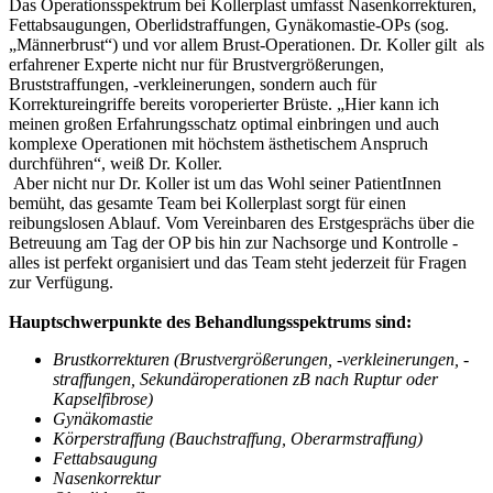
Das Operationsspektrum bei Kollerplast umfasst Nasenkorrekturen,
Fettabsaugungen, Oberlidstraffungen, Gynäkomastie-OPs (sog.
„Männerbrust“) und vor allem Brust-Operationen. Dr. Koller gilt als
erfahrener Experte nicht nur für Brustvergrößerungen,
Bruststraffungen, -verkleinerungen, sondern auch für
Korrektureingriffe bereits voroperierter Brüste. „Hier kann ich
meinen großen Erfahrungsschatz optimal einbringen und auch
komplexe Operationen mit höchstem ästhetischem Anspruch
durchführen“, weiß Dr. Koller.
Aber nicht nur Dr. Koller ist um das Wohl seiner PatientInnen
bemüht, das gesamte Team bei Kollerplast sorgt für einen
reibungslosen Ablauf. Vom Vereinbaren des Erstgesprächs über die
Betreuung am Tag der OP bis hin zur Nachsorge und Kontrolle -
alles ist perfekt organisiert und das Team steht jederzeit für Fragen
zur Verfügung.
Hauptschwerpunkte des Behandlungsspektrums sind:
Brustkorrekturen (Brustvergrößerungen, -verkleinerungen, -
straffungen, Sekundäroperationen zB nach Ruptur oder
Kapselfibrose)
Gynäkomastie
Körperstraffung (Bauchstraffung, Oberarmstraffung)
Fettabsaugung
Nasenkorrektur