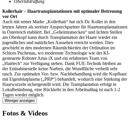
Oberlidstraffung
Kollerhair – Haartransplantationen mit optimaler Betreuung
vor Ort
Auch mit seiner Marke „Kollerhair“ hat sich Dr. Koller in den
letzten Jahren als seriöser Ansprechpartner für Haartransplantationen
in Österreich etabliert. Bei „Geheimratsecken“ und lichten Stellen
am Oberkopf kann durch Transplantation der Haare wieder ein
jugendliches und natürliches Aussehen erreicht werden. Dies
geschieht in den modernen Räumlichkeiten der Ordination im
Schloss Puchenau, wo modernste Technologie wie der KI-
gesteuerte Roboter Artas iX und ein erfahrenes Team von
„Hairtech“ zur Verfügung stehen. Dank FUE-Technik bleiben an
der Entnahmestelle keine Narben, die Wundfläche verheilt sehr
rasch. Zur optimalen Vor- bzw. Nachbehandlung wird die Kopfhaut
mit Eigenblutplasma („PRP“) behandelt, wodurch eine Stärkung der
Haarwurzeln sichergestellt wird. Die Transplantation erfolgt in
Lokalbetäubung, eine Rückkehr in den Arbeitsalltag ist nach 1-2
Tagen wieder möglich.
Weniger anzeigen
Fotos & Videos