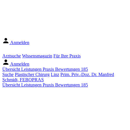
Anmelden
Arztsuche
Wissensmagazin
Für Ihre Praxis
Anmelden
Übersicht
Leistungen
Praxis
Bewertungen
185
Suche
Plastischer Chirurg
Linz
Prim. Priv.-Doz. Dr. Manfred
Schmidt, FEBOPRAS
Übersicht
Leistungen
Praxis
Bewertungen
185