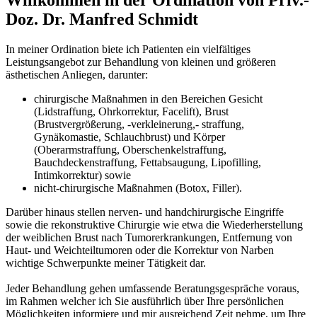
Doz. Dr. Manfred Schmidt
In meiner Ordination biete ich Patienten ein vielfältiges
Leistungsangebot zur Behandlung von kleinen und größeren
ästhetischen Anliegen, darunter:
chirurgische Maßnahmen in den Bereichen Gesicht
(Lidstraffung, Ohrkorrektur, Facelift), Brust
(Brustvergrößerung, -verkleinerung,- straffung,
Gynäkomastie, Schlauchbrust) und Körper
(Oberarmstraffung, Oberschenkelstraffung,
Bauchdeckenstraffung, Fettabsaugung, Lipofilling,
Intimkorrektur) sowie
nicht-chirurgische Maßnahmen (Botox, Filler).
Darüber hinaus stellen nerven- und handchirurgische Eingriffe
sowie die rekonstruktive Chirurgie wie etwa die Wiederherstellung
der weiblichen Brust nach Tumorerkrankungen, Entfernung von
Haut- und Weichteiltumoren oder die Korrektur von Narben
wichtige Schwerpunkte meiner Tätigkeit dar.
Jeder Behandlung gehen umfassende Beratungsgespräche voraus,
im Rahmen welcher ich Sie ausführlich über Ihre persönlichen
Möglichkeiten informiere und mir ausreichend Zeit nehme, um Ihre