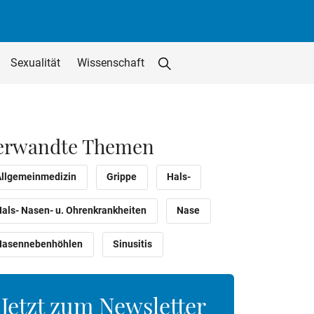
Sexualität
Wissenschaft
Suche starten
Suchfeld löschen
utton
erwandte Themen
Allgemeinmedizin
Grippe
Hals-
Hals- Nasen- u. Ohrenkrankheiten
Nase
Nasennebenhöhlen
Sinusitis
Jetzt zum Newsletter