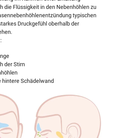
ich die Flüssigkeit in den Nebenhöhlen zu
 Nasennebenhöhlenentzündung typischen
arkes Druckgefühl oberhalb der
ehen.
:
ange
h der Stirn
nhöhlen
ie hintere Schädelwand