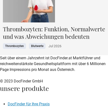
Thrombozyten: Funktion, Normalwerte
und was Abweichungen bedeuten
Jul 2026
Thrombozyten
Blutwerte
zur DocFinder-Startseite
logo icon
Seit über einem Jahrzehnt ist DocFinder.at Marktführer und
reichweitenstärkste Gesundheitsplattform mit über 6 Millionen
Page Impressions pro Monat aus Österreich.
© 2023 DocFinder GmbH
unsere produkte
DocFinder für Ihre Praxis