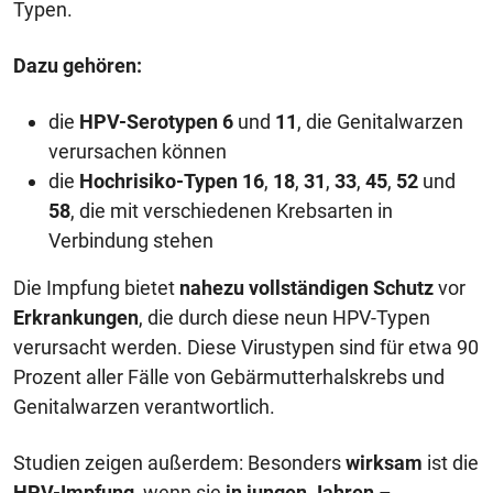
Typen.
Dazu gehören:
die
HPV-Serotypen
6
und
11
, die Genitalwarzen
verursachen können
die
Hochrisiko-Typen
16
,
18
,
31
,
33
,
45
,
52
und
58
, die mit verschiedenen Krebsarten in
Verbindung stehen
Die Impfung bietet
nahezu vollständigen Schutz
vor
Erkrankungen
, die durch diese neun HPV-Typen
verursacht werden. Diese Virustypen sind für etwa 90
Prozent aller Fälle von Gebärmutterhalskrebs und
Genitalwarzen verantwortlich.
Studien zeigen außerdem: Besonders
wirksam
ist die
HPV-Impfung
, wenn sie
in jungen Jahren
–