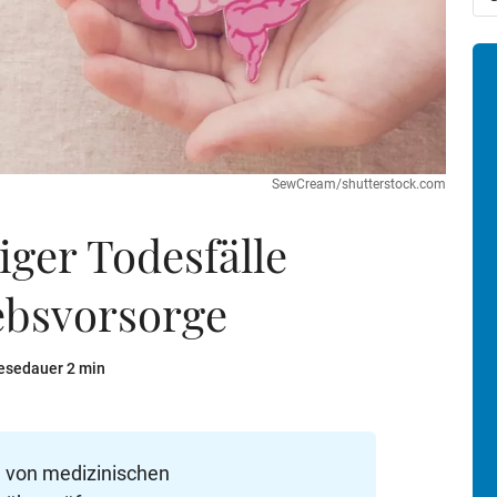
SewCream/shutterstock.com
iger Todesfälle
bsvorsorge
esedauer 2 min
e von medizinischen