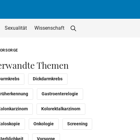
Sexualität
Wissenschaft
Suche starten
Suchfeld löschen
utton
VORSORGE
erwandte Themen
Darmkrebs
Dickdarmkrebs
Früherkennung
Gastroenterelogie
Kolonkarzinom
Kolorektalkarzinom
Koloskopie
Onkologie
Screening
terblichkeit
Vorsorge