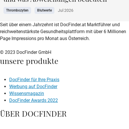
Jul 2026
Thrombozyten
Blutwerte
zur DocFinder-Startseite
logo icon
Seit über einem Jahrzehnt ist DocFinder.at Marktführer und
reichweitenstärkste Gesundheitsplattform mit über 6 Millionen
Page Impressions pro Monat aus Österreich.
© 2023 DocFinder GmbH
unsere produkte
DocFinder für Ihre Praxis
Werbung auf DocFinder
Wissensmagazin
DocFinder Awards 2022
ÜBER DOCFINDER