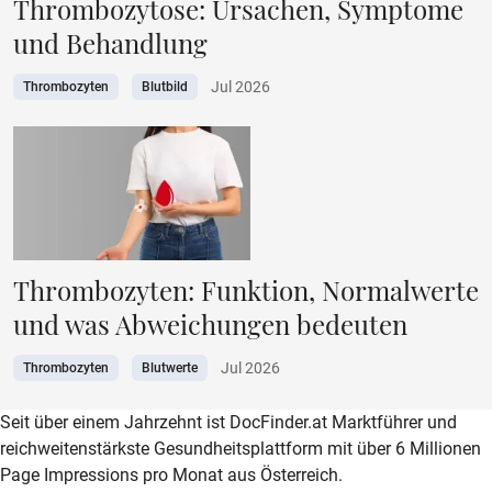
Thrombozytose: Ursachen, Symptome
und Behandlung
Jul 2026
Thrombozyten
Blutbild
Thrombozyten: Funktion, Normalwerte
und was Abweichungen bedeuten
Jul 2026
Thrombozyten
Blutwerte
zur DocFinder-Startseite
logo icon
Seit über einem Jahrzehnt ist DocFinder.at Marktführer und
reichweitenstärkste Gesundheitsplattform mit über 6 Millionen
Page Impressions pro Monat aus Österreich.