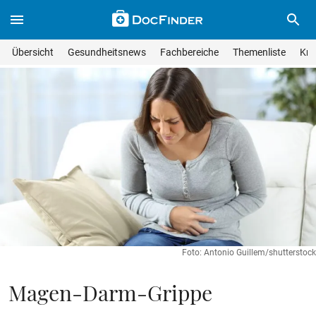
Skip to main content
Suche im Wissensmagazin
Wissensmagazin durchsuchen
Suche s
Übersicht
Gesundheitsnews
Fachbereiche
Themenliste
Kra
Suchfeld lösche
Geben Sie Ihren Suchbegriff ein und drücken Sie die Eingabet
Foto: Antonio Guillem/shutterstock
Magen-Darm-Grippe