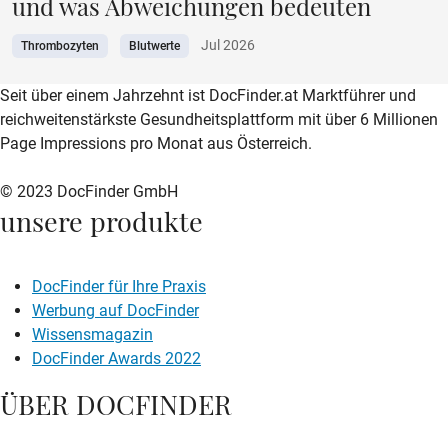
und was Abweichungen bedeuten
Jul 2026
Thrombozyten
Blutwerte
zur DocFinder-Startseite
logo icon
Seit über einem Jahrzehnt ist DocFinder.at Marktführer und
reichweitenstärkste Gesundheitsplattform mit über 6 Millionen
Page Impressions pro Monat aus Österreich.
© 2023 DocFinder GmbH
unsere produkte
DocFinder für Ihre Praxis
Werbung auf DocFinder
Wissensmagazin
DocFinder Awards 2022
ÜBER DOCFINDER