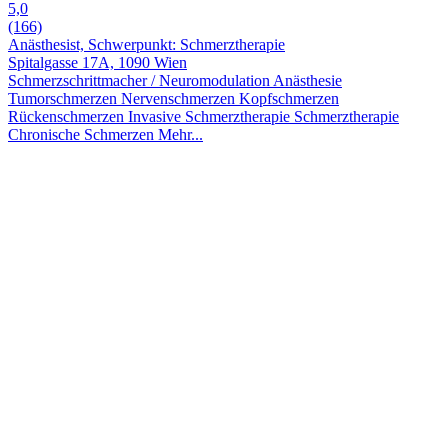
5,0
(166)
Anästhesist, Schwerpunkt: Schmerztherapie
Spitalgasse 17A, 1090 Wien
Schmerzschrittmacher / Neuromodulation
Anästhesie
Tumorschmerzen
Nervenschmerzen
Kopfschmerzen
Rückenschmerzen
Invasive Schmerztherapie
Schmerztherapie
Chronische Schmerzen
Mehr...