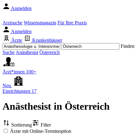
Anmelden
Arztsuche
Wissensmagazin
Für Ihre Praxis
Anmelden
Ärzte
Krankenhäuser
Finden
Suche
Anästhesist
Österreich
Ärzt*innen
100+
Neu
Einrichtungen
17
Anästhesist
in Österreich
Sortierung
Filter
Ärzte mit Online-Terminoption