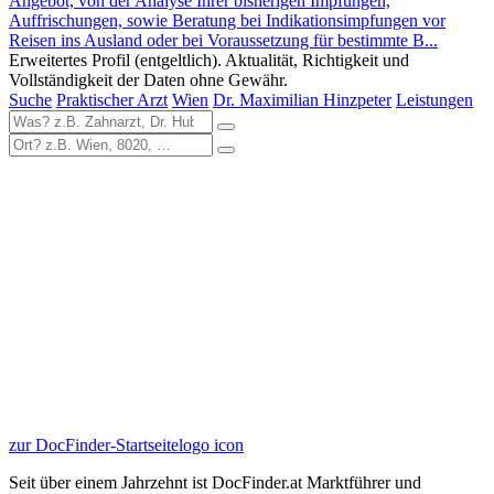
Angebot, von der Analyse Ihrer bisherigen Impfungen,
Auffrischungen, sowie Beratung bei Indikationsimpfungen vor
Reisen ins Ausland oder bei Voraussetzung für bestimmte B...
Erweitertes Profil (entgeltlich). Aktualität, Richtigkeit und
Vollständigkeit der Daten ohne Gewähr.
Suche
Praktischer Arzt
Wien
Dr. Maximilian Hinzpeter
Leistungen
zur DocFinder-Startseite
logo icon
Seit über einem Jahrzehnt ist DocFinder.at Marktführer und