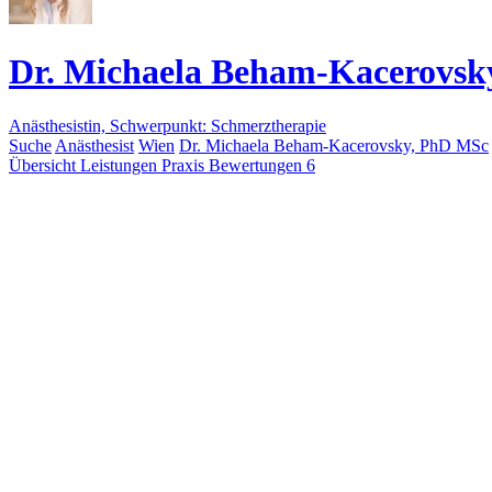
Dr. Michaela Beham-Kacerovsk
Anästhesistin, Schwerpunkt: Schmerztherapie
Suche
Anästhesist
Wien
Dr. Michaela Beham-Kacerovsky, PhD MSc
Übersicht
Leistungen
Praxis
Bewertungen
6