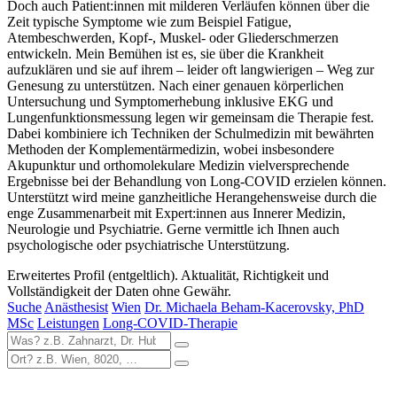
Doch auch Patient:innen mit milderen Verläufen können über die
Zeit typische Symptome wie zum Beispiel Fatigue,
Atembeschwerden, Kopf-, Muskel- oder Gliederschmerzen
entwickeln. Mein Bemühen ist es, sie über die Krankheit
aufzuklären und sie auf ihrem – leider oft langwierigen – Weg zur
Genesung zu unterstützen. Nach einer genauen körperlichen
Untersuchung und Symptomerhebung inklusive EKG und
Lungenfunktionsmessung legen wir gemeinsam die Therapie fest.
Dabei kombiniere ich Techniken der Schulmedizin mit bewährten
Methoden der Komplementärmedizin, wobei insbesondere
Akupunktur und orthomolekulare Medizin vielversprechende
Ergebnisse bei der Behandlung von Long-COVID erzielen können.
Unterstützt wird meine ganzheitliche Herangehensweise durch die
enge Zusammenarbeit mit Expert:innen aus Innerer Medizin,
Neurologie und Psychiatrie. Gerne vermittle ich Ihnen auch
psychologische oder psychiatrische Unterstützung.
Erweitertes Profil (entgeltlich). Aktualität, Richtigkeit und
Vollständigkeit der Daten ohne Gewähr.
Suche
Anästhesist
Wien
Dr. Michaela Beham-Kacerovsky, PhD
MSc
Leistungen
Long-COVID-Therapie