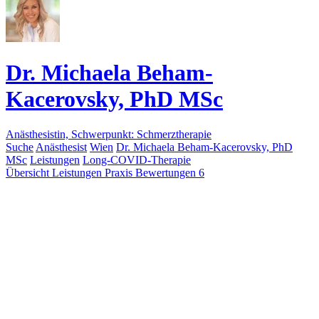
Dr. Michaela Beham-
Kacerovsky, PhD MSc
Anästhesistin, Schwerpunkt: Schmerztherapie
Suche
Anästhesist
Wien
Dr. Michaela Beham-Kacerovsky, PhD
MSc
Leistungen
Long-COVID-Therapie
Übersicht
Leistungen
Praxis
Bewertungen
6