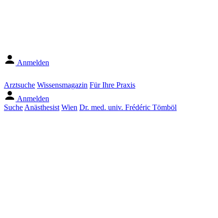
Anmelden
Arztsuche
Wissensmagazin
Für Ihre Praxis
Anmelden
Suche
Anästhesist
Wien
Dr. med. univ. Frédéric Tömböl