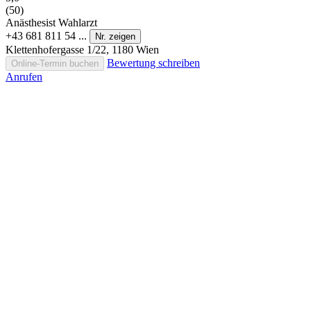
(50)
Anästhesist
Wahlarzt
+43 681 811 54 ...
Nr. zeigen
Klettenhofergasse 1/22, 1180 Wien
Bewertung schreiben
Online-Termin buchen
Anrufen