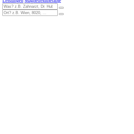
Leistungen
Magnetfeldtherapie
zur DocFinder-Startseite
logo icon
Seit über einem Jahrzehnt ist DocFinder.at Marktführer und
reichweitenstärkste Gesundheitsplattform mit über 6 Millionen
Patientenanfragen pro Monat aus Österreich.
© 2024 DocFinder GmbH