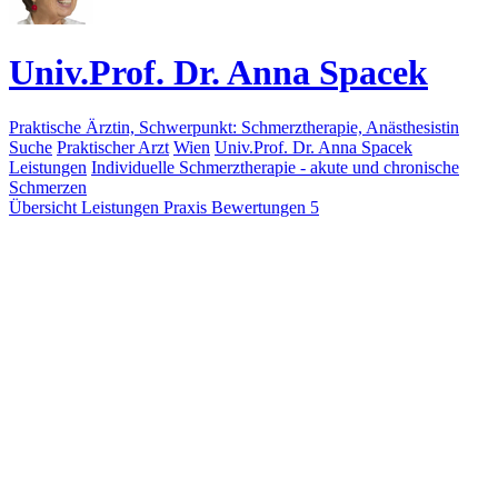
Univ.Prof. Dr. Anna Spacek
Praktische Ärztin, Schwerpunkt: Schmerztherapie, Anästhesistin
Suche
Praktischer Arzt
Wien
Univ.Prof. Dr. Anna Spacek
Leistungen
Individuelle Schmerztherapie - akute und chronische
Schmerzen
Übersicht
Leistungen
Praxis
Bewertungen
5