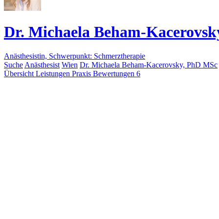
Dr. Michaela Beham-Kacerovsk
Anästhesistin, Schwerpunkt: Schmerztherapie
Suche
Anästhesist
Wien
Dr. Michaela Beham-Kacerovsky, PhD MSc
Übersicht
Leistungen
Praxis
Bewertungen
6