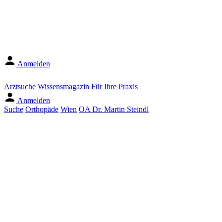
Anmelden
Arztsuche
Wissensmagazin
Für Ihre Praxis
Anmelden
Suche
Orthopäde
Wien
OA Dr. Martin Steindl