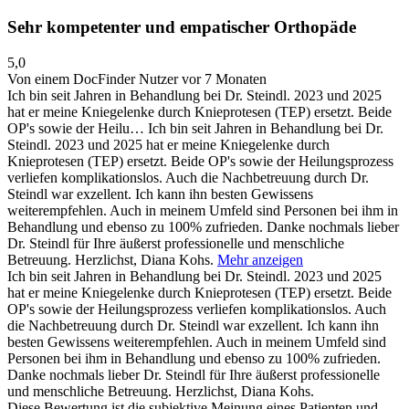
Sehr kompetenter und empatischer Orthopäde
5,0
Von einem DocFinder Nutzer
vor 7 Monaten
Ich bin seit Jahren in Behandlung bei Dr. Steindl. 2023 und 2025
hat er meine Kniegelenke durch Knieprotesen (TEP) ersetzt. Beide
OP's sowie der Heilu…
Ich bin seit Jahren in Behandlung bei Dr.
Steindl. 2023 und 2025 hat er meine Kniegelenke durch
Knieprotesen (TEP) ersetzt. Beide OP's sowie der Heilungsprozess
verliefen komplikationslos. Auch die Nachbetreuung durch Dr.
Steindl war exzellent. Ich kann ihn besten Gewissens
weiterempfehlen. Auch in meinem Umfeld sind Personen bei ihm in
Behandlung und ebenso zu 100% zufrieden. Danke nochmals lieber
Dr. Steindl für Ihre äußerst professionelle und menschliche
Betreuung. Herzlichst, Diana Kohs.
Mehr anzeigen
Ich bin seit Jahren in Behandlung bei Dr. Steindl. 2023 und 2025
hat er meine Kniegelenke durch Knieprotesen (TEP) ersetzt. Beide
OP's sowie der Heilungsprozess verliefen komplikationslos. Auch
die Nachbetreuung durch Dr. Steindl war exzellent. Ich kann ihn
besten Gewissens weiterempfehlen. Auch in meinem Umfeld sind
Personen bei ihm in Behandlung und ebenso zu 100% zufrieden.
Danke nochmals lieber Dr. Steindl für Ihre äußerst professionelle
und menschliche Betreuung. Herzlichst, Diana Kohs.
Diese Bewertung ist die subjektive Meinung eines Patienten und