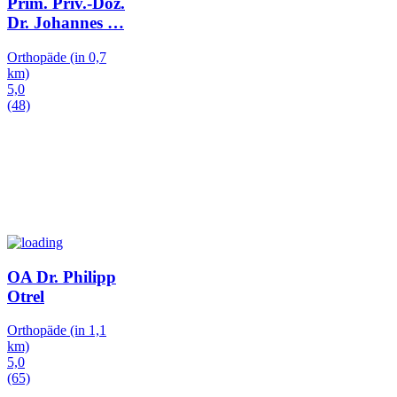
Prim. Priv.-Doz.
Dr. Johannes
…
Orthopäde
(in 0,7
km)
5,0
(48)
OA Dr. Philipp
Otrel
Orthopäde
(in 1,1
km)
5,0
(65)