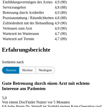
Einfühlungsvermögen des Arztes
4,9
(90)
Serviceangebot
4,8
(88)
Betreuung durch Arzthelfer
4,9
(89)
Praxisaustattung / Räumlichkeiten
4,8
(88)
Zufriedenheit mit der Behandlung
4,9
(90)
Vertrauen zum Arzt
4,9
(90)
Wartezeit im Warteraum
4,7
(90)
Wartezeit auf Termin
4,7
(89)
Erfahrungsberichte
Sortieren nach
Neueste
Höchste
Niedrigste
Gute Betreuung durch einen Arzt mit echtem
Interesse am Patienten
5,0
Von einem DocFinder Nutzer
vor 5 Monaten
Ich habe Herrn Dr. Steindl im Vorfeld meiner Knie-Operation (auf