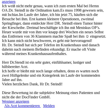
anzeigen
Ich weiß nicht mehr genau, wann ich zum ersten Mal bei Hernn
OA.Dr. Steindl in die Ordination kam.Es muss 1998 gewesen sein,
mit Ischias.Im Laufe der Jahre, ich bin jetzt 75, häuften sich die
Besuche bei ihm. Erst kamen kleinere Operationen, zweimal
Springfinger, dann entdeckte Herr DR. Steindl einen Tumor hinter
der Kiescheibe. Dreimal beschäftigte ich ihn mit Meniskus OP’s.
Heuer wurde mir von ihm vor knapp drei Wochen ein neues Selbst
das Entfernen von 36 Klammern machte Spaß bei ihm ☺︎ eingesetzt.
Ich kann mich nicht beschweren, es geht mir hervorragend!
Hr. Dr. Steindl hat sich per Telefon im Krankenhaus und danach
daheim nach meinem Befinden erkundigt. Er mache oft Visite
während meines Krankenhausaufenthaltes.
Herr Dr.Stendl ist ein sehr guter, einfühlsamer, lustiger und
hilfsbereiter Arzt.
Ich hoffe er bleibt mir noch lange erhalten, denn es warten noch
zwei Hüftgelenke und ein Kniegelenk im Laufe der kommenden
Jahre auf ihn.
Vielen herzlichen Dank, Hr Dr. Steindl!
Diese Bewertung ist die subjektive Meinung eines Patienten und
nicht die der DocFinder GmbH.
Weniger anzeigen
Als Arzt kommentieren
Melden