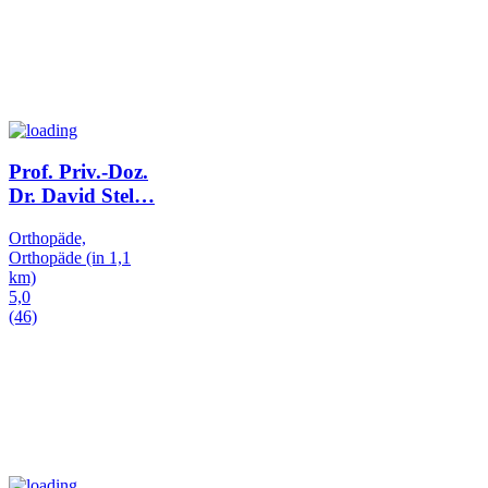
Prof. Priv.-Doz.
Dr. David Stel
…
Orthopäde,
Orthopäde
(in 1,1
km)
5,0
(46)