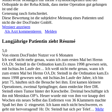
Orthopäde in der Reha-Klinik, dass meine Operation gut gelungen
ist und die
Genesung rasch fortschreitet.
Diese Bewertung ist die subjektive Meinung eines Patienten und
nicht die der DocFinder GmbH.
Weniger anzeigen
Als Arzt kommentieren
Melden
Langjährige Patientin zieht Résumé
5,0
Von einem DocFinder Nutzer
vor 6 Monaten
Ich weiß nicht mehr genau, wann ich zum ersten Mal bei Hernn
OA.Dr. Steindl in die Ordination kam.Es muss 1998 gewesen sein,
mit Ischias.Im Laufe der…
Ich weiß nicht mehr genau, wann ich
zum ersten Mal bei Hernn OA.Dr. Steindl in die Ordination kam.Es
muss 1998 gewesen sein, mit Ischias.Im Laufe der Jahre, ich bin
jetzt 75, häuften sich die Besuche bei ihm. Erst kamen kleinere
Operationen, zweimal Springfinger, dann entdeckte Herr DR.
Steindl einen Tumor hinter der Kiescheibe. Dreimal beschäftigte ich
ihn mit Meniskus OP’s. Heuer wurde mir von ihm vor knapp drei
Wochen ein neues Selbst das Entfernen von 36 Klammern machte
Spaß bei ihm ☺︎ eingesetzt. Ich kann mich nicht beschweren, es
geht mir hervorragend! Hr. Dr. Steindl hat sich per Telef…
Mehr