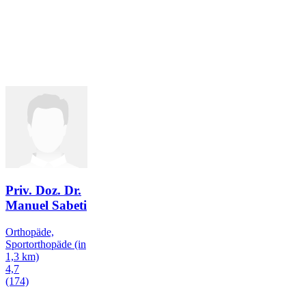
Priv. Doz. Dr.
Manuel Sabeti
Orthopäde,
Sportorthopäde
(in
1,3 km)
4,7
(174)