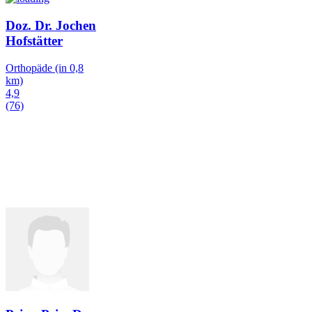
Doz. Dr. Jochen
Hofstätter
Orthopäde
(in 0,8
km)
4,9
(76)