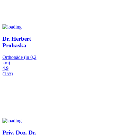
Dr. Herbert
Prohaska
Orthopäde
(in 0,2
km)
4,9
(155)
Priv. Doz. Dr.