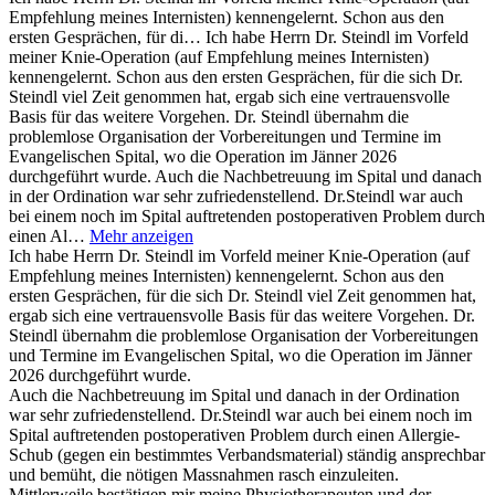
Empfehlung meines Internisten) kennengelernt. Schon aus den
ersten Gesprächen, für di…
Ich habe Herrn Dr. Steindl im Vorfeld
meiner Knie-Operation (auf Empfehlung meines Internisten)
kennengelernt. Schon aus den ersten Gesprächen, für die sich Dr.
Steindl viel Zeit genommen hat, ergab sich eine vertrauensvolle
Basis für das weitere Vorgehen. Dr. Steindl übernahm die
problemlose Organisation der Vorbereitungen und Termine im
Evangelischen Spital, wo die Operation im Jänner 2026
durchgeführt wurde. Auch die Nachbetreuung im Spital und danach
in der Ordination war sehr zufriedenstellend. Dr.Steindl war auch
bei einem noch im Spital auftretenden postoperativen Problem durch
einen Al…
Mehr anzeigen
Ich habe Herrn Dr. Steindl im Vorfeld meiner Knie-Operation (auf
Empfehlung meines Internisten) kennengelernt. Schon aus den
ersten Gesprächen, für die sich Dr. Steindl viel Zeit genommen hat,
ergab sich eine vertrauensvolle Basis für das weitere Vorgehen. Dr.
Steindl übernahm die problemlose Organisation der Vorbereitungen
und Termine im Evangelischen Spital, wo die Operation im Jänner
2026 durchgeführt wurde.
Auch die Nachbetreuung im Spital und danach in der Ordination
war sehr zufriedenstellend. Dr.Steindl war auch bei einem noch im
Spital auftretenden postoperativen Problem durch einen Allergie-
Schub (gegen ein bestimmtes Verbandsmaterial) ständig ansprechbar
und bemüht, die nötigen Massnahmen rasch einzuleiten.
Mittlerweile bestätigen mir meine Physiotherapeuten und der