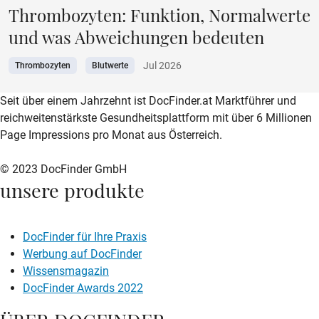
Thrombozyten: Funktion, Normalwerte
und was Abweichungen bedeuten
Jul 2026
Thrombozyten
Blutwerte
zur DocFinder-Startseite
logo icon
Seit über einem Jahrzehnt ist DocFinder.at Marktführer und
reichweitenstärkste Gesundheitsplattform mit über 6 Millionen
Page Impressions pro Monat aus Österreich.
© 2023 DocFinder GmbH
unsere produkte
DocFinder für Ihre Praxis
Werbung auf DocFinder
Wissensmagazin
DocFinder Awards 2022