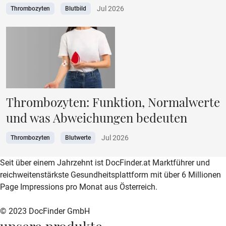
Jul 2026
Thrombozyten
Blutbild
Thrombozyten: Funktion, Normalwerte
und was Abweichungen bedeuten
Jul 2026
Thrombozyten
Blutwerte
zur DocFinder-Startseite
logo icon
Seit über einem Jahrzehnt ist DocFinder.at Marktführer und
reichweitenstärkste Gesundheitsplattform mit über 6 Millionen
Page Impressions pro Monat aus Österreich.
© 2023 DocFinder GmbH