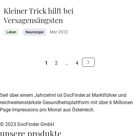
Kleiner Trick hilft bei
Versagensängsten
Mar 2022
Leben
Neurologie
S
1
2
…
4
e
Weiter
zur
i
nächsten
t
Seite
zur DocFinder-Startseite
logo icon
e
Seit über einem Jahrzehnt ist DocFinder.at Marktführer und
reichweitenstärkste Gesundheitsplattform mit über 6 Millionen
n
Page Impressions pro Monat aus Österreich.
n
© 2023 DocFinder GmbH
a
unsere produkte