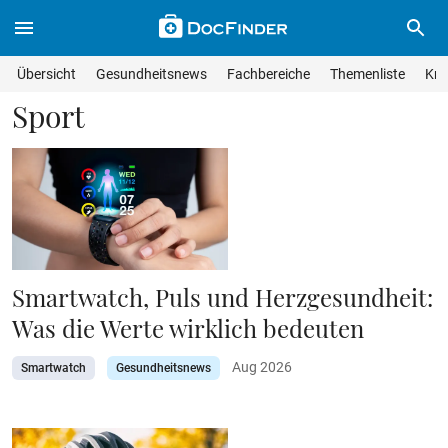
Skip to main content
Suche im Wissensmagazin
Wissensmagazin durchsuchen
Suche s
Übersicht
Gesundheitsnews
Fachbereiche
Themenliste
Kra
Suchfeld lösche
Geben Sie Ihren Suchbegriff ein und drücken Sie die Eingabet
Sport
Smartwatch, Puls und Herzgesundheit:
Was die Werte wirklich bedeuten
Aug 2026
Smartwatch
Gesundheitsnews