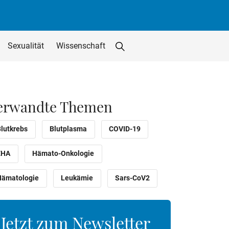
Sexualität
Wissenschaft
Suche starten
Suchfeld löschen
utton
erwandte Themen
Blutkrebs
Blutplasma
COVID-19
EHA
Hämato-Onkologie
Hämatologie
Leukämie
Sars-CoV2
Jetzt zum Newsletter