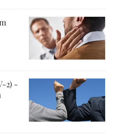
om
-2) -
n