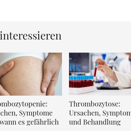
interessieren
ombozytopenie:
Thrombozytose:
achen, Symptome
Ursachen, Sympto
wann es gefährlich
und Behandlung
d