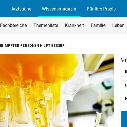
Arztsuche
Wissensmagazin
Für Ihre Praxis
agazin
rchsuchen
Fachbereiche
Themenliste
Krankheit
Familie
Leben
begriff ein und drücken Sie die Eingabetaste oder den Suchen-B
GEIMPFTER PERSONEN HILFT BESSER
v